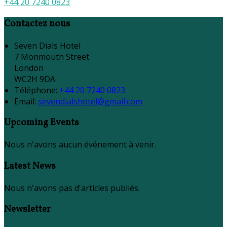
+44 20 7240 0823
Contactez nous
Seven Dials Hotel
7 Monmouth Street
London
WC2H 9DA
Téléphone
:
+44 20 7240 0823
Email:
sevendialshotel@gmail.com
Upcoming Events
Nous n'avons aucun événement à venir.
Latest News
Nous n'avons pas d'articles publiés.
Newsletter