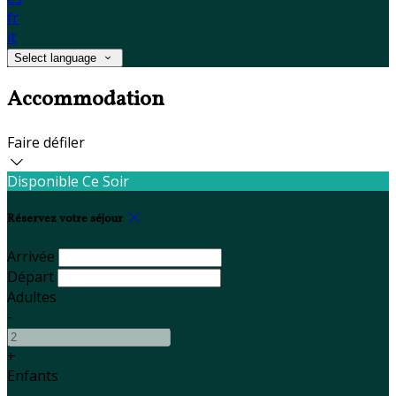
fr
it
Select language
Accommodation
Faire défiler
Disponible Ce Soir
Réservez votre séjour
Arrivée
Départ
Adultes
-
+
Enfants
-