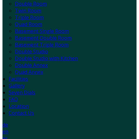
Double Room
Twin Room
Triple Room
Quad Room
Basement Single Room
Basement Double Room
Basement Triple Room
Double Studio
Double Studio with Kitchen
Double Annex
Quad Annex
Facilities
Gallery
Seven Dials
FAQ
Location
Contact Us
de
en
es